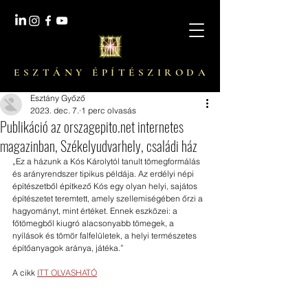
E S Z T Á N Y É P Í T É S Z I R O D A
Esztány Győző
2023. dec. 7.
1 perc olvasás
Publikáció az orszagepito.net internetes
magazinban, Székelyudvarhely, családi ház
„Ez a házunk a Kós Károlytól tanult tömegformálás 
és arányrendszer tipikus példája. Az erdélyi népi 
építészetből építkező Kós egy olyan helyi, sajátos 
építészetet teremtett, amely szellemiségében őrzi a 
hagyományt, mint értéket. Ennek eszközei: a 
főtömegből kiugró alacsonyabb tömegek, a 
nyílások és tömör falfelületek, a helyi természetes 
építőanyagok aránya, játéka.”
A cikk 
ITT OLVASHATÓ