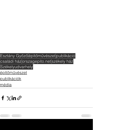
Esztány Győző
építőművészet
publikáció
családi ház
orszagepito.net
székely ház
Székelyudvarhely
építőművészet
publikációk
média