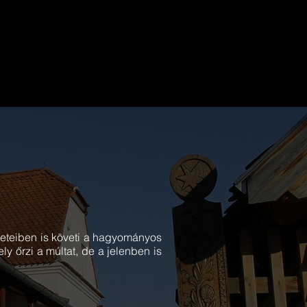
leteiben is követi a hagyományos
ly őrzi a múltat, de a jelenben is