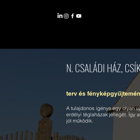
N. CSALÁDI HÁZ, CS
terv és fényképgyűjtemé
A tulajdonos igénye egy olyan ú
erdélyi téglaházak jellegét. Így 
jól működik.