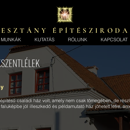
E S Z T Á N Y É P Í T É S Z I R O D A
MUNKÁK
KUTATÁS
RÓLUNK
KAPCSOLAT
ÍKSZENTLÉLEK
ny
jépítésű családi ház volt, amely nem csak tömegében, de rész
a faluképbe jól illeszkedő és példamutató ház jöhetett létre, ame