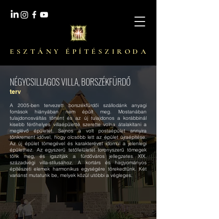
E S Z T Á N Y É P Í T É S Z I R O D A
NÉGYCSILLAGOS VILLA, BORSZÉKFÜRDŐ
terv
A 2005-ben tervezett borszékfürdői szállodánk anyagi
források hiányában nem épült meg. Mostanában
tulajdonosváltás történt és az új tulajdonos a korábbinál
kisebb férőhelyes villaépületté szerette volna átalakítani a
meglévő épületet. Sajnos a volt postaépület annyira
tönkrement idővel, hogy olcsóbb lett az épület újraépítése.
Az új épület tömegével és karakterével idomul a jelenlegi
épülethez. Az egyszerű tetőfelületet toronyszerű tömegek
törik meg, és igazítják a fürdőváros jellegzetes XIX.
századvégi villa-stílusához. A kortárs és hagyományos
építészeti elemek harmonikus egységére törekedtünk. Két
variánst mutatunk be, melyek közül utóbbi a végleges.