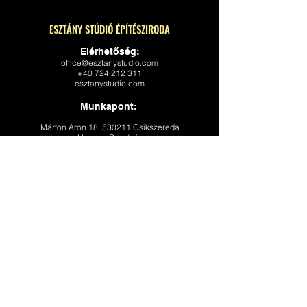
ESZTÁNY STÚDIÓ ÉPÍTÉSZIRODA
Elérhetőség:
office@esztanystudio.com
+40 724 212 311
esztanystudio.com
Munkapont:
Márton Áron 18, 530211 Csíkszereda
Hargita, Románia
A weboldal a
Magyar Művészeti Akadémia művészeti ösztöndíj
programjának a támogatásával készült.
©
2019 - 2026
by Esztány Stúdió
Cookie szabályzat
Adatvédelmi szabályzat