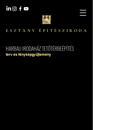
E S Z T Á N Y É P Í T É S Z I R O D A
HARBAU IRODAHÁZ TETŐTÉRBEÉPÍTÉS
terv és fényképgyűjtemény