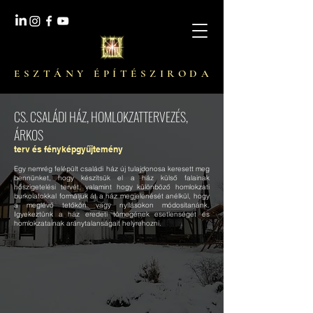
E S Z T Á N Y É P Í T É S Z I R O D A
CS. CSALÁDI HÁZ, HOMLOKZATTERVEZÉS,
ÁRKOS
terv és fényképgyűjtemény
Egy nemrég felépült családi ház új tulajdonosa keresett meg
bennünket, hogy készítsük el a ház külső falainak
hőszigetelési tervét, valamint hogy különböző homlokzati
burkolatokkal formáljuk át a ház megjelenését anélkül, hogy
a meglévő tetőkön vagy nyílásokon módosítanánk.
Igyekeztünk a ház eredeti tömegének esetlenségét és
homlokzatainak aránytalanságait helyrehozni.