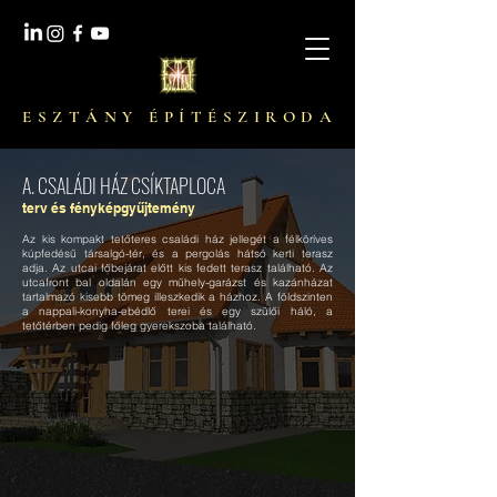
E S Z T Á N Y É P Í T É S Z I R O D A
A. CSALÁDI HÁZ CSÍKTAPLOCA
terv és fényképgyűjtemény
Az kis kompakt tetőteres családi ház jellegét a félköríves
kúpfedésű társalgó-tér, és a pergolás hátsó kerti terasz
adja. Az utcai főbejárat előtt kis fedett terasz található. Az
utcafront bal oldalán egy műhely-garázst és kazánházat
tartalmazó kisebb tömeg illeszkedik a házhoz. A földszinten
a nappali-konyha-ebédlő terei és egy szülői háló, a
tetőtérben pedig főleg gyerekszoba található.