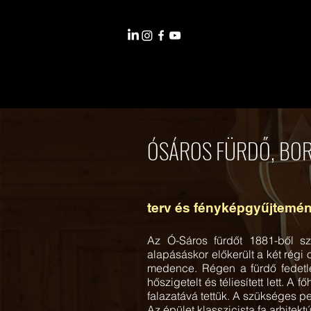
ÓSÁROS FÜRDŐ, BO
terv és fényképgyűjtemé
Az Ó-Sáros fürdőt 1881-ből szá
alapásáskor előkerült a két régi
medence. Régen a fürdő fedetlen
hőszigetelt és téliesített lett. 
falazatává tettük. A szükséges p
Az épület klasszicista fa arhitek