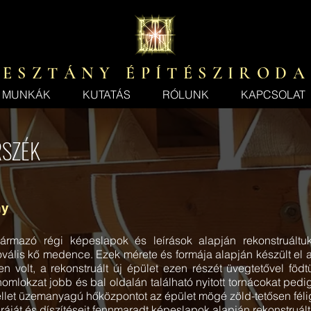
E S Z T Á N Y É P Í T É S Z I R O D A
MUNKÁK
KUTATÁS
RÓLUNK
KAPCSOLAT
RSZÉK
ny
rmazó régi képeslapok és leírások alapján rekonstruáltuk
 ovális kő medence. Ezek mérete és formája alapján készült el a
 volt, a rekonstruált új épület ezen részét üvegtetővel födt
A főhomlokzat jobb és bal oldalán található nyitott tornácokat pe
ellet üzemanyagú hőközpontot az épület mögé zöld-tetősen félig
túráját és díszítéseit fennmaradt képeslapok alapján rekonstruált