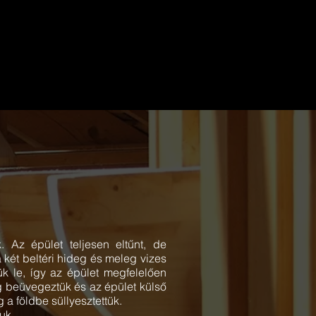
. Az épület teljesen eltűnt, de
 két beltéri hideg és meleg vizes
ük le, így az épület megfelelően
dig beüvegeztük és az épület külső
 a földbe süllyesztettük.
uk.