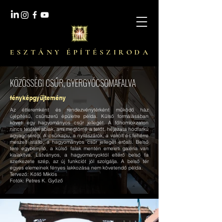
E S Z T Á N Y É P Í T É S Z I R O D A
KÖZÖSSÉGI CSŰR, GYERGYÓCSOMAFALVA
fényképgyűjtemény
Az étteremként és rendezvénytérként működő ház
újépítésű, csűrszerű épületre példa. Külső formálásában
követi egy hagyományos csűr jellegét. A főhomlokzaton
nincs tetőtéri ablak, ami megtörné a tetőt, héjazata hódfarkú
agyagcserép. A csűrkapu, a nyílászárók, a vakolt és fehérre
meszelt istálló, a hagyományos csűr jellegét erősíti. Belső
tere egybenyíló, a külső falak mentén emeleti galéria van
kialakítva. Látványos, a hagyományoktól eltérő belső fa
szerkezete szép, az új funkciót jól szolgálja. A belső tér
egyes elemeinek fényes lakkozása nem követendő példa.
Tervező: Köllő Miklós
Fotók: Petres K. Győző