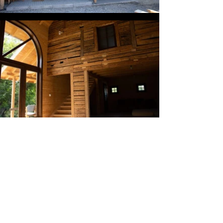
ESZTÁNY STÚDIÓ ÉPÍTÉSZIRODA
Elérhetőség:
office@esztanystudio.com
+40 724 212 311
esztanystudio.com
Munkapont:
Márton Áron 18, 530211 Csíkszereda
Hargita, Románia