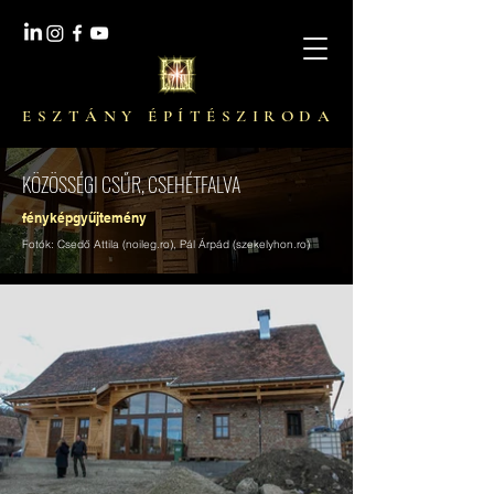
E S Z T Á N Y É P Í T É S Z I R O D A
KÖZÖSSÉGI CSŰR, CSEHÉTFALVA
fényképgyűjtemény
Fotók: Csedő Attila (noileg.ro), Pál Árpád (szekelyhon.ro)