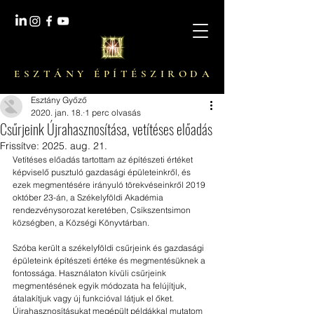
E S Z T Á N Y É P Í T É S Z I R O D A
Esztány Győző
2020. jan. 18.
1 perc olvasás
Csűrjeink Újrahasznosítása, vetítéses előadás
Frissítve:
2025. aug. 21.
Vetítéses előadás tartottam az építészeti értéket 
képviselő pusztuló gazdasági épületeinkről, és 
ezek megmentésére irányuló törekvéseinkről 2019 
október 23-án, a Székelyföldi Akadémia 
rendezvénysorozat keretében, Csíkszentsimon 
községben, a Községi Könyvtárban.
Szóba került a székelyföldi csűrjeink és gazdasági 
épületeink építészeti értéke és megmentésüknek a 
fontossága. Használaton kívüli csűrjeink 
megmentésének egyik módozata ha felújítjuk, 
átalakítjuk vagy új funkcióval látjuk el őket. 
Újrahasznosításukat megépült példákkal mutatom 