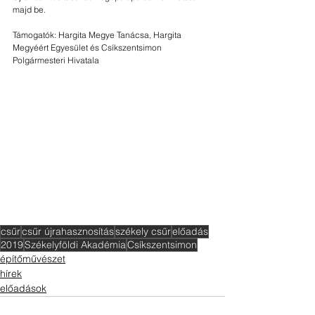
majd be.
Támogatók: Hargita Megye Tanácsa, Hargita 
Megyéért Egyesület és Csíkszentsimon 
Polgármesteri Hivatala
csűr
csűr újrahasznosítás
székely csűr
előadás
2019
Székelyföldi Akadémia
Csíkszentsimon
építőművészet
hírek
előadások