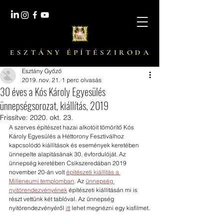
E S Z T Á N Y É P Í T É S Z I R O D A
Esztány Győző
2019. nov. 21.
1 perc olvasás
30 éves a Kós Károly Egyesülés
ünnepségsorozat, kiállítás, 2019
Frissítve:
2020. okt. 23.
A szerves építészet hazai alkotóit tömörítő Kós 
Károly Egyesülés a Héttorony Fesztiválhoz 
kapcsolódó kiállítások és események keretében 
ünnepelte alapításának 30. évfordulóját. Az 
ünnepség keretében Csíkszeredában 2019 
november 20-án volt 
építészeti kiállítás a 
Milleneumi templomban
. Az 
ünnepség 
nyitórendezvényének
 építészeti kiállításán mi is 
részt vettünk két tablóval. Az ünnepség 
nyitórendezvényéről 
itt
 lehet megnézni egy kisfilmet.