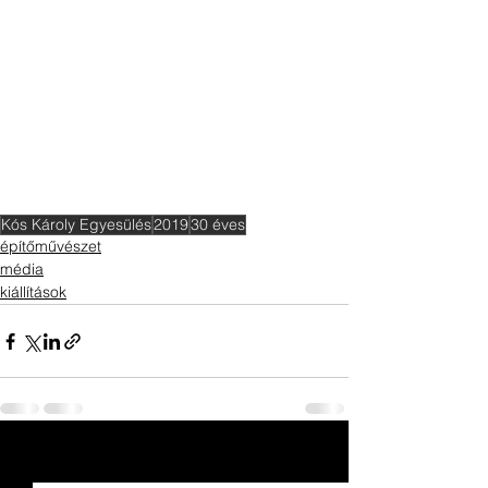
Kós Károly Egyesülés
2019
30 éves
építőművészet
média
kiállítások
Az összes megtekintése
Friss bejegyzések