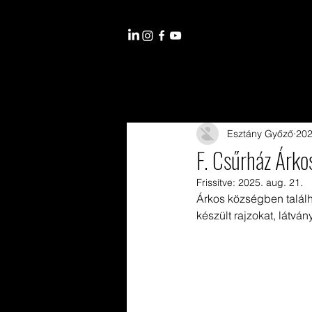
Esztány Győző
202
F. Csűrház Árko
Frissítve:
2025. aug. 21.
Árkos községben találhat
készült rajzokat, látván