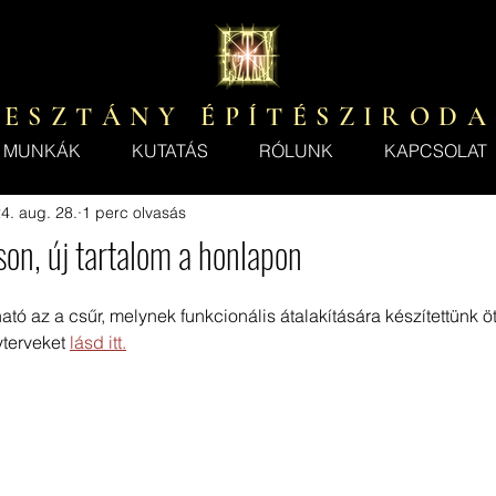
E S Z T Á N Y É P Í T É S Z I R O D A
MUNKÁK
KUTATÁS
RÓLUNK
KAPCSOLAT
4. aug. 28.
1 perc olvasás
son, új tartalom a honlapon
ó az a csűr, melynek funkcionális átalakítására készítettünk ötle
yterveket 
lásd itt.