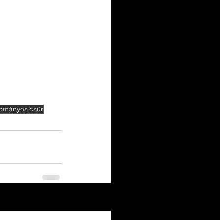
ományos csűr
Az összes megtekintése