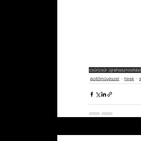
csűr
csűr újrahasznosítás
építőművészet
hírek
Friss bejegyzések