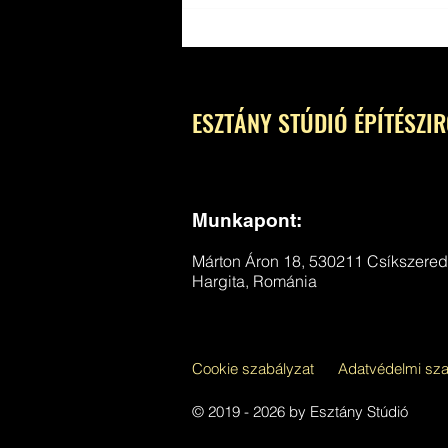
„A hagyományőrzés ne teherré, hanem
közös, felemelő alkotássá váljon” – Interjú
Esztány Győzővel a Hargita Népében
ESZTÁNY STÚDIÓ ÉPÍTÉSZI
Munkapont:
Márton Áron 18, 530211 Csíkszere
Hargita, Románia
Cookie szabályzat
Adatvédelmi sza
© 2019 - 2026 by Esztány Stúdió