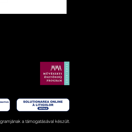
ent Esztány Győző cikke az Építész
yvben
gramjának a támogatásával készült.