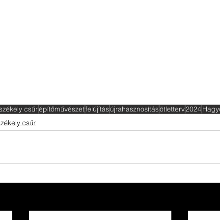
székely csűr
építőművészet
felújítás
újrahasznosítás
ötletterv
2024
Hagy
székely csűr