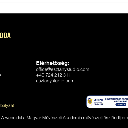
Megépültek az erdei szálláshelyek
Megjel
Csinódban!
Évkön
RODA
Elérhetőség:
office@esztanystudio.com
da
+40 724 212 311
esztanystudio.com
bályzat
A weboldal a
Magyar Művészeti Akadémia művészeti ösztöndíj pro