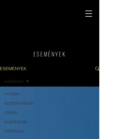
E S Z T Á N Y É P Í T É S Z I R O D A
ESEMÉNYEK
ESEMÉNYEK
kiállítások
minden
építőművészet
média
publikációk
kiállítások