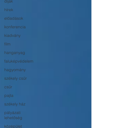
díjak
hírek
előadások
konferencia
kiadvány
film
hanganyag
faluképvédelem
hagyomány
székely csűr
csűr
pajta
székely ház
pályázati
lehetőség
középület