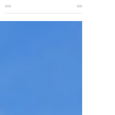
munkatársai, tisztelői, követői és tanítványai bemutatják az
elmúlt 15-20 év munkálkodásának...