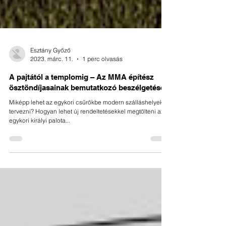
Esztány Győző
2023. márc. 11.
1 perc olvasás
A pajtától a templomig – Az MMA építész
ösztöndíjasainak bemutatkozó beszélgetése
Miképp lehet az egykori csűrökbe modern szálláshelyeket
tervezni? Hogyan lehet új rendeltetésekkel megtölteni az
egykori királyi palota...