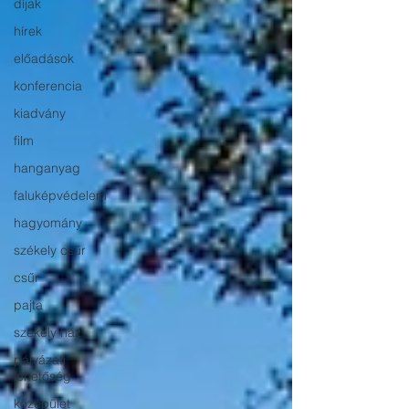
díjak
hírek
előadások
konferencia
kiadvány
film
hanganyag
faluképvédelem
hagyomány
székely csűr
csűr
pajta
székely ház
pályázati
lehetőség
középület