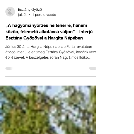
Esztány Győző
júl. 2.
1 perc olvasás
„A hagyományőrzés ne teherré, hanem
közös, felemelő alkotássá váljon” – Interjú
Esztány Győzővel a Hargita Népében
Június 30-án a Hargita Népe napilap Porta rovatában
átfogó interjú jelent meg Esztány Győzővel, irodánk vezető
építészével. A beszélgetés során Nagyálmos Ildikó
újságíró kérdéseire válaszolva mesélt szakmai
hitvallásáról, a népi építészeti örökségünk megőrzésének
fontosságáról, és arról az alapvető meggyőződéséről,
miszerint a hagyományok ápolása nem jelenthet terhet a
mai kor embere számára; sokkal inkább egy
közösségépítő, felemelő alkotási folyamatnak kell lennie. A
teljes