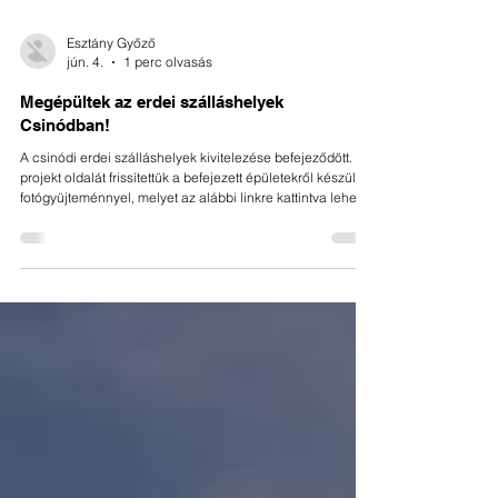
Esztány Győző
jún. 4.
1 perc olvasás
Megépültek az erdei szálláshelyek
Csinódban!
A csinódi erdei szálláshelyek kivitelezése befejeződött. A
projekt oldalát frissítettük a befejezett épületekről készült
fotógyüjteménnyel, melyet az alábbi linkre kattintva lehet
megtekinteni: Erdei szálláshelyek, Csinód