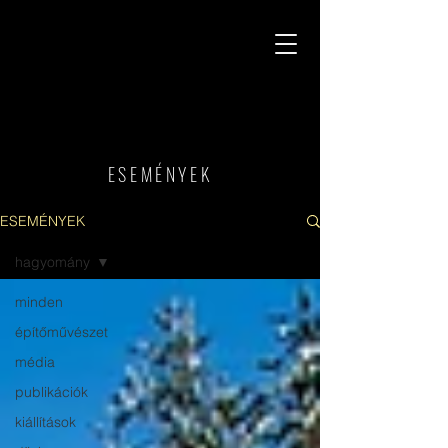
E S Z T Á N Y É P Í T É S Z I R O D A
ESEMÉNYEK
ESEMÉNYEK
hagyomány
minden
építőművészet
média
publikációk
kiállítások